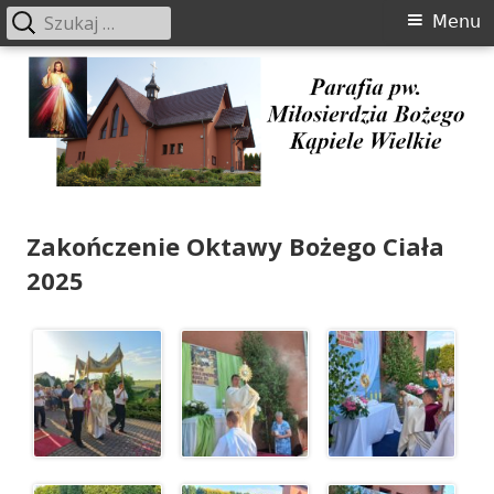
Szukaj:
Menu
Menu
główne
Przeskocz
do
treści
Parafia pw. Miłosierdzia Bożego
Zakończenie Oktawy Bożego Ciała
Kąpiele Wielkie
2025