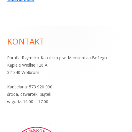
Zawartość
KONTAKT
stopki
Parafia Rzymsko-Katolicka p.w. Miłosierdzia Bożego
Kąpiele Wielkie 126 A
32-340 Wolbrom
Kancelaria:
573 920 99
0
środa, czwartek, piątek
w godz. 16:00 – 17:00