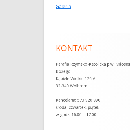
Galeria
Zawartość
KONTAKT
stopki
Parafia Rzymsko-Katolicka p.w. Miłosie
Bożego
Kąpiele Wielkie 126 A
32-340 Wolbrom
Kancelaria:
573 920 99
0
środa, czwartek, piątek
w godz. 16:00 – 17:00