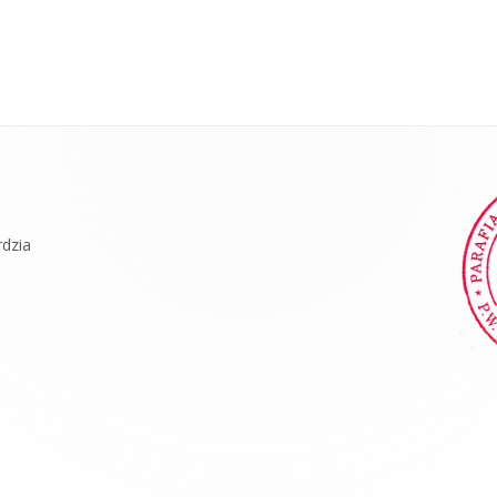
rdzia