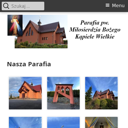
Szukaj:
Menu
Menu
główne
Przeskocz
do
treści
Parafia pw. Miłosierdzia Bożego
Nasza Parafia
Kąpiele Wielkie