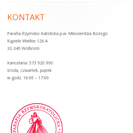
Zawartość
KONTAKT
stopki
Parafia Rzymsko-Katolicka p.w. Miłosierdzia Bożego
Kąpiele Wielkie 126 A
32-340 Wolbrom
Kancelaria:
573 920 99
0
środa, czwartek, piątek
w godz. 16:00 – 17:00