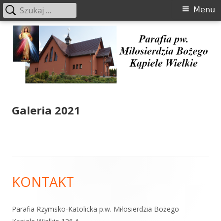
Szukaj:
Menu
Menu
główne
Przeskocz
do
treści
Parafia pw. Miłosierdzia Bożego
Galeria 2021
Kąpiele Wielkie
Zawartość
KONTAKT
stopki
Parafia Rzymsko-Katolicka p.w. Miłosierdzia Bożego