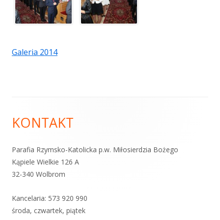
Galeria 2014
Zawartość
KONTAKT
stopki
Parafia Rzymsko-Katolicka p.w. Miłosierdzia Bożego
Kąpiele Wielkie 126 A
32-340 Wolbrom
Kancelaria:
573 920 99
0
środa, czwartek, piątek